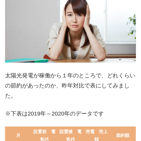
太陽光発電が稼働から１年のところで、どれくらい
の節約があったのか、昨年対比で表にしてみまし
た。
※下表は2019年～2020年のデータです
設置前 電
設置後 電
売電 売上
月
節約額
気代
気代
額