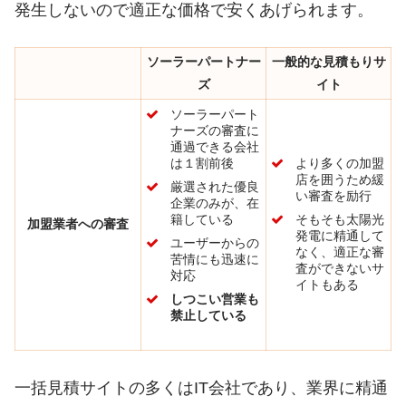
発生しないので適正な価格で安くあげられます。
ソーラーパートナー
一般的な見積もりサ
ズ
イト
ソーラーパート
ナーズの審査に
通過できる会社
は１割前後
より多くの加盟
店を囲うため緩
厳選された優良
い審査を励行
企業のみが、在
籍している
そもそも太陽光
加盟業者への審査
発電に精通して
ユーザーからの
なく、適正な審
苦情にも迅速に
査ができないサ
対応
イトもある
しつこい営業も
禁止している
一括見積サイトの多くはIT会社であり、業界に精通