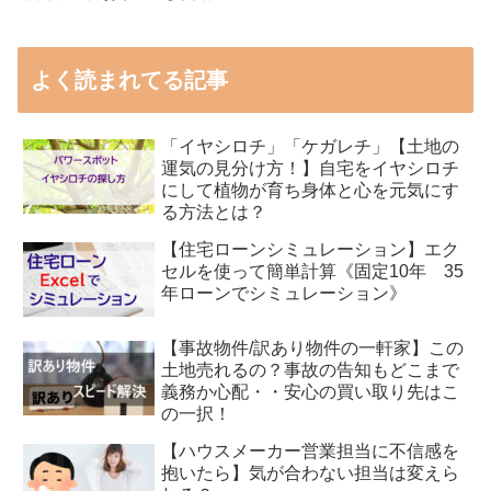
よく読まれてる記事
「イヤシロチ」「ケガレチ」【土地の
運気の見分け方！】自宅をイヤシロチ
にして植物が育ち身体と心を元気にす
る方法とは？
【住宅ローンシミュレーション】エク
セルを使って簡単計算《固定10年 35
年ローンでシミュレーション》
【事故物件/訳あり物件の一軒家】この
土地売れるの？事故の告知もどこまで
義務か心配・・安心の買い取り先はこ
の一択！
【ハウスメーカー営業担当に不信感を
抱いたら】気が合わない担当は変えら