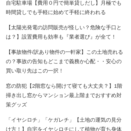
自宅駐車場【費用０円で簡単貸しだし】月極でも
時間貸しでも手軽に始めて手軽に終われる
【太陽光発電の訪問販売が怪しい？危険な手口と
は？】設置費用も効率も『業者選び』が全て！
【事故物件/訳あり物件の一軒家】この土地売れる
の？事故の告知もどこまで義務か心配・・安心の
買い取り先はこの一択！
窓の防犯【2階窓なら開けて寝ても大丈夫？】1階
掃き出し窓からマンション最上階までおすすめ対
策グッズ
「イヤシロチ」「ケガレチ」【土地の運気の見分
け方！】自宅をイヤシロチにして植物が育ち身体