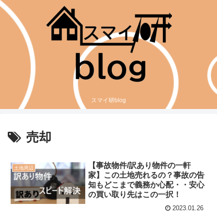
スマイ研blog
売却
【事故物件/訳あり物件の一軒
土地周辺
家】この土地売れるの？事故の告
知もどこまで義務か心配・・安心
の買い取り先はこの一択！
2023.01.26