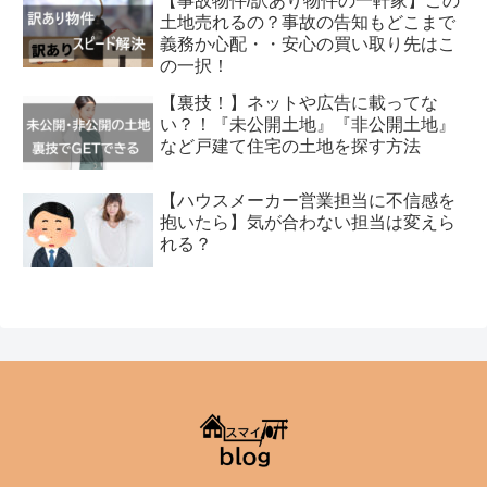
【事故物件/訳あり物件の一軒家】この
土地売れるの？事故の告知もどこまで
義務か心配・・安心の買い取り先はこ
の一択！
【裏技！】ネットや広告に載ってな
い？！『未公開土地』『非公開土地』
など戸建て住宅の土地を探す方法
【ハウスメーカー営業担当に不信感を
抱いたら】気が合わない担当は変えら
れる？